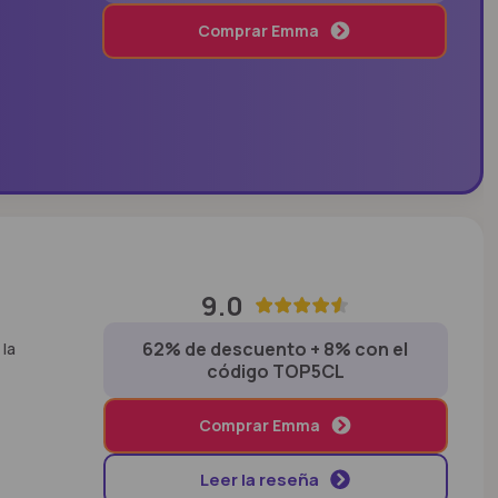
Comprar Emma
9.0
62% de descuento + 8% con el
 la
código TOP5CL
Comprar Emma
Leer la reseña