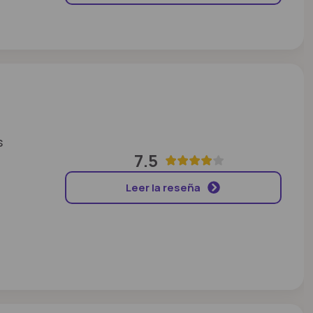
s
7.5
Leer la reseña