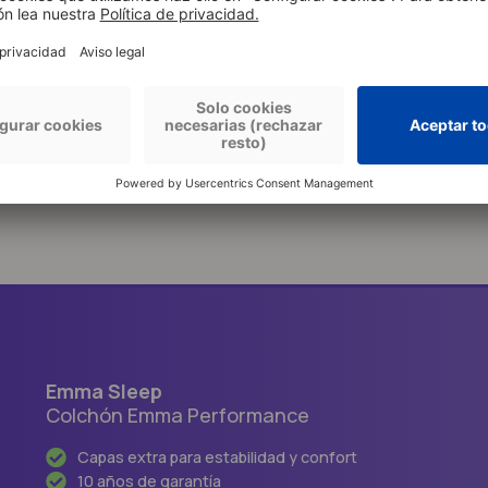
Emma Sleep
Colchón Emma Performance
Capas extra para estabilidad y confort
10 años de garantía