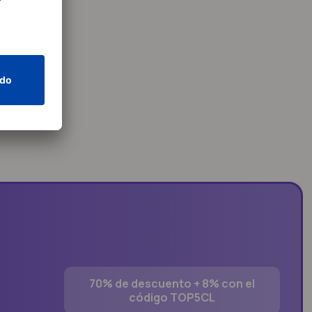
70% de descuento + 8% con el
código TOP5CL