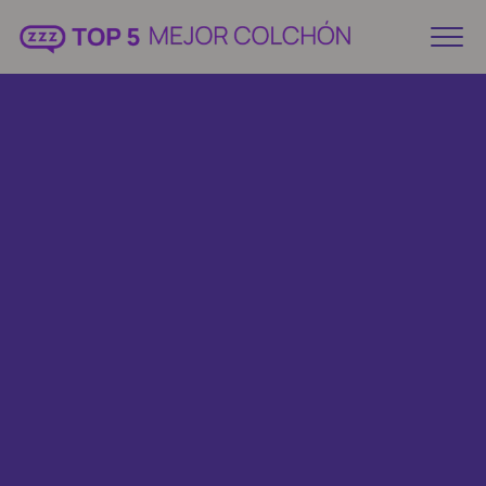
Ofertas de invierno: ¡Hasta 68%OFF!
👉 Ver Ofertas Emma>
Volver atrás
Colchón Rosen Autonomy Sky
6.9
Reseñas de Colchones
Colchón Emma Hybrid Prem
5º lugar
Colchón Drmkip Híbr
Colchón CIC Super Prem
Colchón Rosen Te