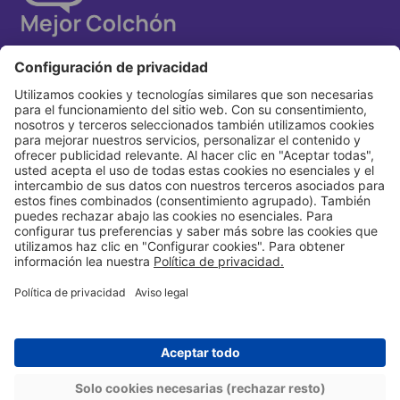
Popular
Reseñas
Mejores Colchones 2026
Colchón Emma ThermoSync
Mejores Almohadas 2026
Colchón CIC Super Premium
Blog
Colchón Flex Majesty
Colchón Cannon Home Wool
Colchón Rosen Autonomy Sky
Este sitio web es operado por DIBmat GmbH, una subsidiaria de propiedad total de Emma
Sleep GmbH. Emma Sleep GmbH es la empresa matriz de Emma Sleep SpA., que
distribuye los productos que se enumeran en este sitio web.
© 2026. All Rights Reserved.
Nota Legal