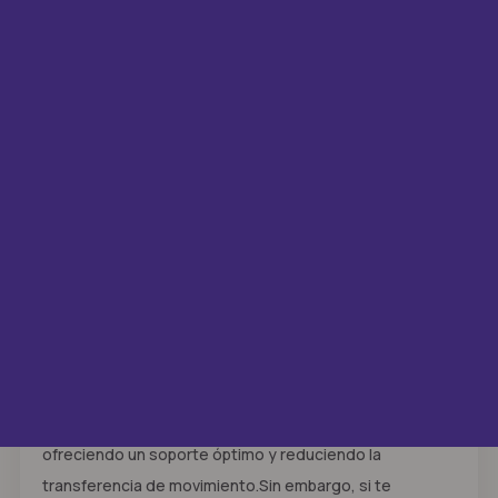
Colchón Flex Eter
4 minutos
Acerca del colchón Rosen Autonomy
Sky
El Colchón Rosen Autonomy Sky es una buena opción
para personas que buscan un colchón cómodo con
soporte intermedio y buena independencia de
movimiento. Cuenta con un innovador sistema de
resortes pocket encapsulados que se adaptan de
forma independiente a cada zona del cuerpo,
ofreciendo un soporte óptimo y reduciendo la
transferencia de movimiento.Sin embargo, si te