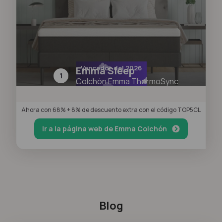
Vencedor del 2026
Emma Sleep
1
Colchón Emma ThermoSync
Ahora con 68% + 8% de descuento extra con el código TOP5CL
Ir a la página web de Emma Colchón
Blog