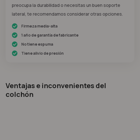
preocupa la durabilidad o necesitas un buen soporte
lateral, te recomendamos considerar otras opciones.
Firmeza media-alta
1 año de garantía de fabricante
No tiene espuma
Tiene alivio de presión
Ventajas e inconvenientes del
colchón
Acogida sin envolvimiento, zonas de apoyo
eficaces y puntos de presión amortiguados.
Firmeza intermedia que brinda soporte a la